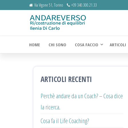
Salta
Via Vigone 51, Torino
+39 340.300.21.33
e
Andarevers
Ri/Costruzione
di equilibri
vai
al
HOME
CHI SONO
COSA FACCIO
ARTICOLI
contenuto
ARTICOLI RECENTI
Perchè andare da un Coach? – Cosa dice
la ricerca.
Cosa fa il Life Coaching?