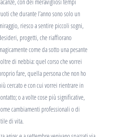
vacanze, con dei meravigliosi tempi
vuoti che durante l’anno sono solo un
miraggio, riesco a sentire piccoli sogni,
desideri, progetti, che riaffiorano
magicamente come da sotto una pesante
coltre di nebbia: quel corso che vorrei
proprio fare, quella persona che non ho
più cercato e con cui vorrei rientrare in
contatto; o a volte cose più significative,
come cambiamenti professionali o di
tile di vita.
za agire; e a settembre venivano spazzati via