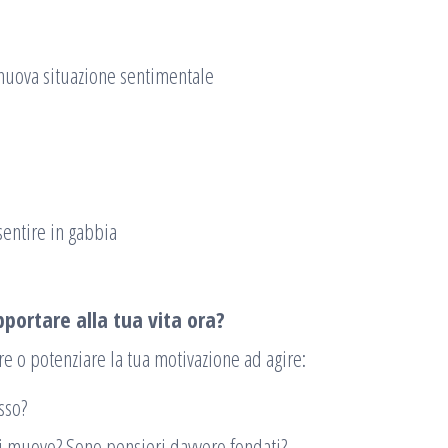
 nuova situazione sentimentale
 sentire in gabbia
portare alla tua vita ora?
e o potenziare la tua motivazione ad agire:
sso?
mi muovo? Sono pensieri davvero fondati?