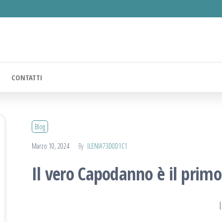
o
CONTATTI
Blog
Marzo 10, 2024
By
ILENIA73D0D1C1
Il vero Capodanno è il prim